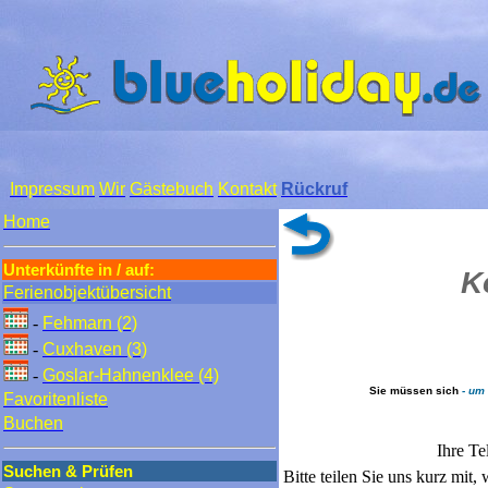
Impressum
Wir
Gästebuch
Kontakt
Rückruf
Home
Unterkünfte in / auf:
K
Ferienobjektübersicht
-
Fehmarn (2)
-
Cuxhaven (3)
-
Goslar-Hahnenklee (4)
Sie müssen sich
- um
Favoritenliste
Buchen
Ihre T
Suchen & Prüfen
Bitte teilen Sie uns kurz mit,